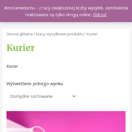
Skip
#zostanwdomu - z racji zwiększonej liczby wysyłek, zamówienia
Main
Naturali.pl
to
0
realizowane są tylko drogą online.
Odrzuć
content
Men
Strona główna
/ Klasy wysyłkowe produktu / Kurier
Kurier
Kurier
Wyświetlanie jednego wyniku