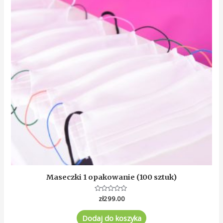
Maseczki 1 opakowanie (100 sztuk)
Oceniono
zł
299.00
0
na
5
Dodaj do koszyka