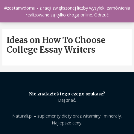
Skip
#zostanwdomu - z racji zwiększonej liczby wysyłek, zamówienia
Main
Naturali.pl
to
0
realizowane są tylko drogą online.
Odrzuć
content
Men
Ideas on How To Choose
College Essay Writers
Nie znalazłeś tego czego szukasz?
Daj znać.
Naturali.pl – suplementy diety oraz witaminy i minerały.
Najlepsze ceny.