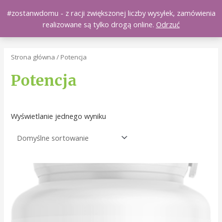
Skip
#zostanwdomu - z racji zwiększonej liczby wysyłek, zamówienia
Main
Naturali.pl
to
0
realizowane są tylko drogą online.
Odrzuć
content
Men
Strona główna
/ Potencja
Potencja
Wyświetlanie jednego wyniku