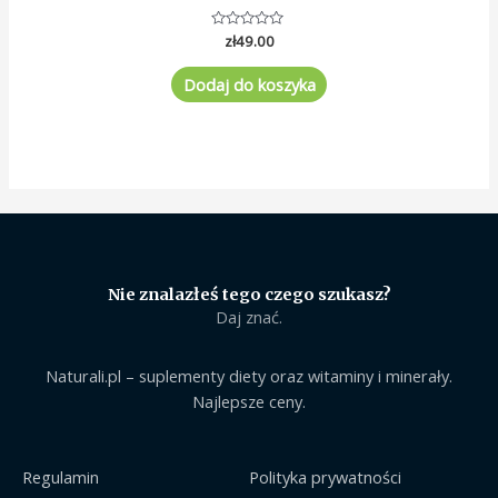
Oceniono
zł
49.00
0
na
5
Dodaj do koszyka
Nie znalazłeś tego czego szukasz?
Daj znać.
Naturali.pl – suplementy diety oraz witaminy i minerały.
Najlepsze ceny.
Regulamin
Polityka prywatności