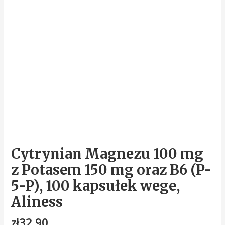
kapsułek
wege,
Aliness
Cytrynian Magnezu 100 mg
z Potasem 150 mg oraz B6 (P-
5-P), 100 kapsułek wege,
Aliness
zł
32.90