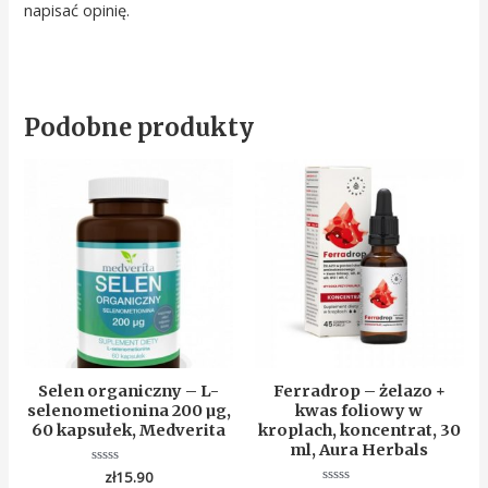
napisać opinię.
Podobne produkty
Selen organiczny – L-
Ferradrop – żelazo +
selenometionina 200 µg,
kwas foliowy w
60 kapsułek, Medverita
kroplach, koncentrat, 30
ml, Aura Herbals
Oceniono
zł
15.90
0