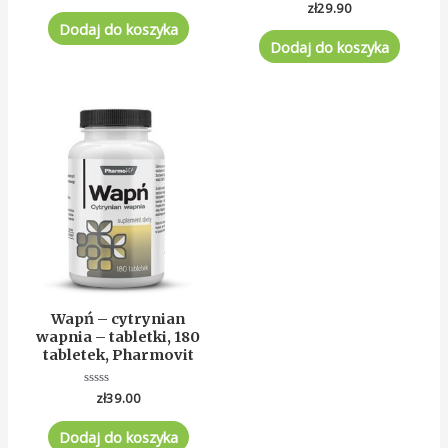
Oceniono
zł
29.90
na
0
5
Dodaj do koszyka
na
5
Dodaj do koszyka
Wapń – cytrynian
wapnia – tabletki, 180
tabletek, Pharmovit
Oceniono
zł
39.00
0
na
5
Dodaj do koszyka