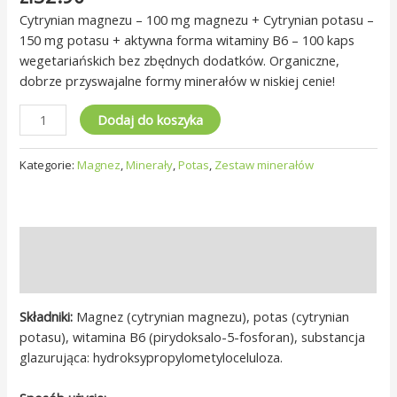
Cytrynian magnezu – 100 mg magnezu + Cytrynian potasu –
150 mg potasu + aktywna forma witaminy B6 – 100 kaps
wegetariańskich bez zbędnych dodatków. Organiczne,
dobrze przyswajalne formy minerałów w niskiej cenie!
Dodaj do koszyka
Kategorie:
Magnez
,
Minerały
,
Potas
,
Zestaw minerałów
Opis
Opinie (0)
Składniki:
Magnez (cytrynian magnezu), potas (cytrynian
potasu), witamina B6 (pirydoksalo-5-fosforan), substancja
glazurująca: hydroksypropylometyloceluloza.