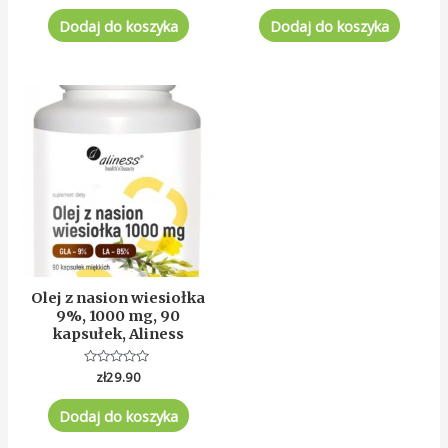
na
na
5
5
Dodaj do koszyka
Dodaj do koszyka
Olej z nasion wiesiołka
9%, 1000 mg, 90
kapsułek, Aliness
Oceniono
zł
29.90
0
na
5
Dodaj do koszyka