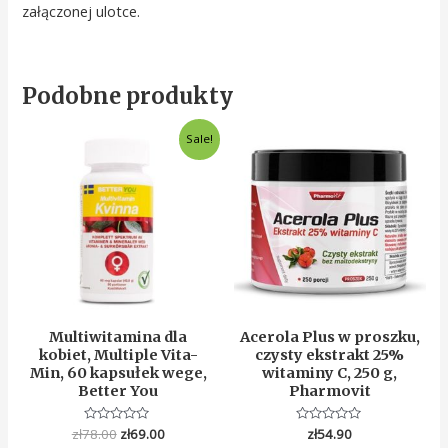
załączonej ulotce.
Podobne produkty
Original
Current
Sale!
price
price
was:
is:
zł78.00.
zł69.00.
Multiwitamina dla
Acerola Plus w proszku,
kobiet, Multiple Vita-
czysty ekstrakt 25%
Min, 60 kapsułek wege,
witaminy C, 250 g,
Better You
Pharmovit
zł
78.00
Oceniono
zł
69.00
Oceniono
zł
54.90
0
0