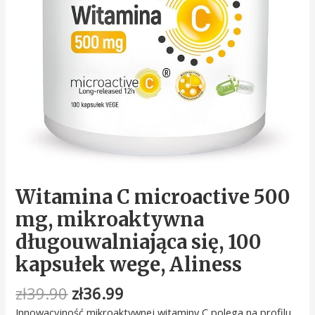
Witamina C microactive 500
mg, mikroaktywna
długouwalniająca się, 100
kapsułek wege, Aliness
zł
39.90
zł
36.99
Innowacyjność mikroaktywnej witaminy C polega na profilu