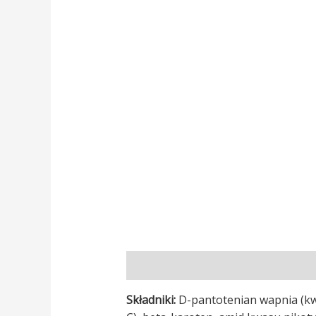
Opis
Opinie (0)
Składniki:
D-pantotenian wapnia (kw