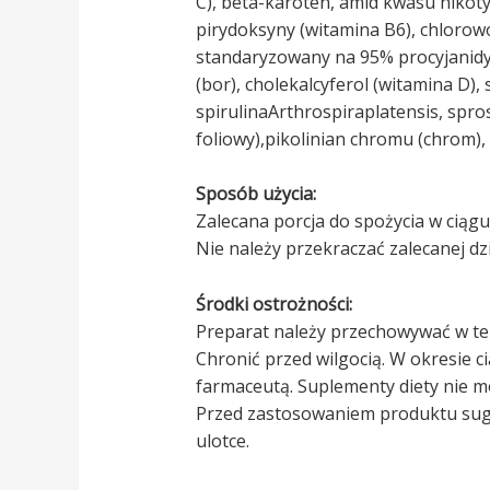
C), beta-karoten, amid kwasu niko
pirydoksyny (witamina B6), chlorowo
standaryzowany na 95% procyjanidyn,
(bor), cholekalcyferol (witamina D)
spirulinaArthrospiraplatensis, sp
foliowy),pikolinian chromu (chrom),
Sposób użycia:
Zalecana porcja do spożycia w ciągu 
Nie należy przekraczać zalecanej dzi
Środki ostrożności:
Preparat należy przechowywać w tem
Chronić przed wilgocią. W okresie c
farmaceutą. Suplementy diety nie m
Przed zastosowaniem produktu suge
ulotce.