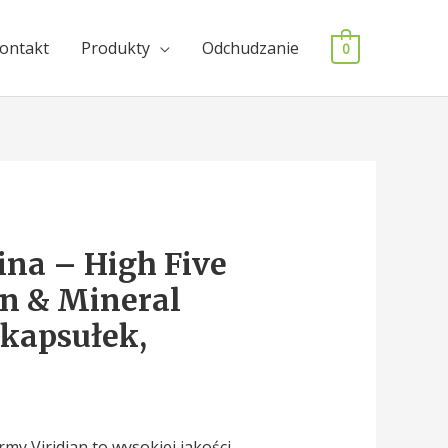
ontakt
Produkty
Odchudzanie
0
na – High Five
n & Mineral
 kapsułek,
rmy Viridian to wysokiej jakości