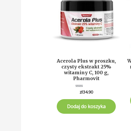
Acerola Plus w proszku,
W
czysty ekstrakt 25%
witaminy C, 100 g,
Pharmovit
zł
34.90
Oceniono
0
na
5
Dodaj do koszyka