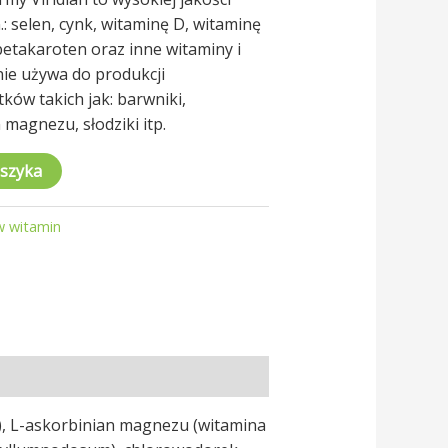
.: selen, cynk, witaminę D, witaminę
betakaroten oraz inne witaminy i
 nie używa do produkcji
ków takich jak: barwniki,
magnezu, słodziki itp.
oszyka
w witamin
, L-askorbinian magnezu (witamina