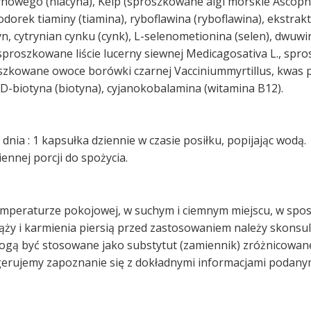
tynowego (niacyna), Kelp (sproszkowane algi morskie Asco
dorek tiaminy (tiamina), ryboflawina (ryboflawina), ekstrakt
 cytrynian cynku (cynk), L-selenometionina (selen), dwuwin
, sproszkowane liście lucerny siewnej Medicagosativa L., sp
roszkowane owoce borówki czarnej Vacciniummyrtillus, kwa
 D-biotyna (biotyna), cyjanokobalamina (witamina B12).
dnia : 1 kapsułka dziennie w czasie posiłku, popijając wodą.
ennej porcji do spożycia.
peraturze pokojowej, w suchym i ciemnym miejscu, w sposó
iąży i karmienia piersią przed zastosowaniem należy skonsul
ogą być stosowane jako substytut (zamiennik) zróżnicowanej
rujemy zapoznanie się z dokładnymi informacjami podanym