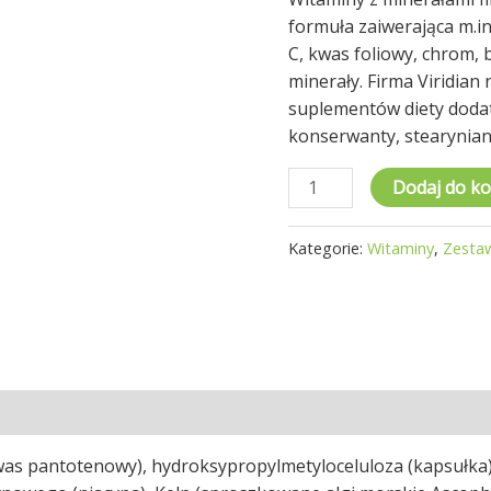
Formula,
formuła zaiwerająca m.in
30
C, kwas foliowy, chrom, 
kapsułek,
minerały. Firma Viridian
Viridian
suplementów diety dodat
konserwanty, stearynian 
Dodaj do k
Kategorie:
Witaminy
,
Zesta
as pantotenowy), hydroksypropylmetyloceluloza (kapsułka)