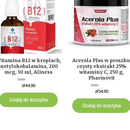
itamina B12 w kroplach,
Acerola Plus w proszku
metylokobalamina, 200
czysty ekstrakt 25%
mcg, 30 ml, Aliness
witaminy C, 250 g,
Pharmovit
zł
44.90
Oceniono
0
zł
54.90
Oceniono
na
0
5
na
Dodaj do koszyka
5
Dodaj do koszyka