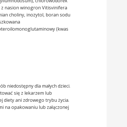
phyllumnodosum), chlorowodorek
 z nasion winogron Vitisvinifera
ian choliny, inozytol, boran sodu
roszkowana
s pteroilomonoglutaminowy (kwas
b niedostępny dla małych dzieci.
tować się z lekarzem lub
 diety ani zdrowego trybu życia.
i na opakowaniu lub załączonej