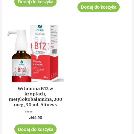
5
Dodaj do koszyka
na
5
Dodaj do koszyka
Witamina B12 w
kroplach,
metylokobalamina, 200
mcg, 30 ml, Aliness
Oceniono
zł
44.90
0
na
5
Dodaj do koszyka