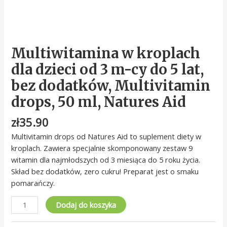
Multivitamin
drops,
50
ml,
Multiwitamina w kroplach
Natures
Aid
dla dzieci od 3 m-cy do 5 lat,
bez dodatków, Multivitamin
drops, 50 ml, Natures Aid
zł
35.90
Multivitamin drops od Natures Aid to suplement diety w
kroplach. Zawiera specjalnie skomponowany zestaw 9
witamin dla najmłodszych od 3 miesiąca do 5 roku życia.
Skład bez dodatków, zero cukru! Preparat jest o smaku
pomarańczy.
Dodaj do koszyka