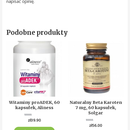
napisać opinię.
Podobne produkty
Witaminy proADEK, 60
Naturalny Beta Karoten
kapsułek, Aliness
7 mg, 60 kapsułek,
Solgar
Oceniono
zł
39.90
0
Oceniono
zł
56.00
na
0