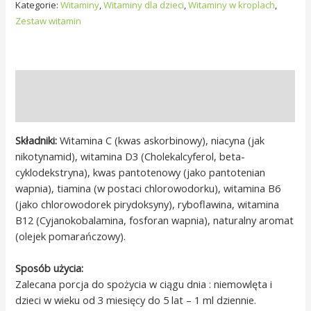
Kategorie:
Witaminy
,
Witaminy dla dzieci
,
Witaminy w kroplach
,
Zestaw witamin
Opis
Opinie (0)
Składniki:
Witamina C (kwas askorbinowy), niacyna (jak
nikotynamid), witamina D3 (Cholekalcyferol, beta-
cyklodekstryna), kwas pantotenowy (jako pantotenian
wapnia), tiamina (w postaci chlorowodorku), witamina B6
(jako chlorowodorek pirydoksyny), ryboflawina, witamina
B12 (Cyjanokobalamina, fosforan wapnia), naturalny aromat
(olejek pomarańczowy).
Sposób użycia:
Zalecana porcja do spożycia w ciągu dnia : niemowlęta i
dzieci w wieku od 3 miesięcy do 5 lat – 1 ml dziennie.