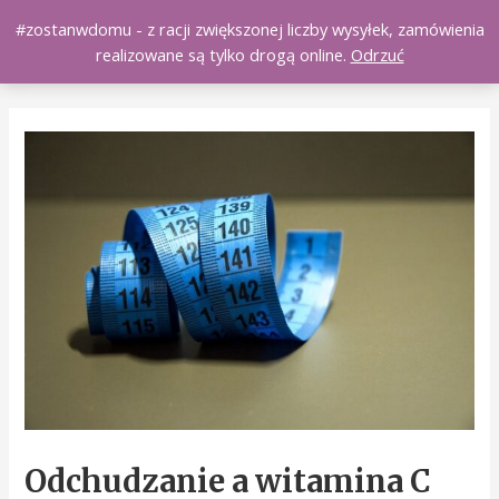
Skip
#zostanwdomu - z racji zwiększonej liczby wysyłek, zamówienia
Main
Naturali.pl
to
0
realizowane są tylko drogą online.
Odrzuć
content
Men
Post
navigation
Odchudzanie a witamina C