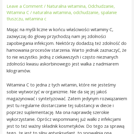
Leave a Comment
/
Naturalna witamina
,
Odchudzanie
,
Witamina C
/
naturalna witamina
,
odchudzanie
,
spalanie
tłuszczu
,
witamina c
Mając na myśli liczne w końcu właściwości witaminy C,
zazwyczaj do głowy przychodzą nam jej zdolności
zapobiegania infekcjom. Niektórzy dodadzą też zdolność do
hamowania procesów starzenia. Warto jednak zaznaczyć, że
to nie wszystko. Jedną z ciekawszych i często nieznanych
zdolności kwasu askorbinowego jest walka z nadmiarem
kilogramów.
Witamina C to jedna z tych witamin, które nie jesteśmy
sobie wytworzyć w organizmie. Nie da się jej jakoś
magazynować i syntetyzować. Zatem jedynym rozwiązaniem
jest tu regularne dostarczanie tej substancji w diecie i
poprzez suplementację. Ma ona naprawdę szerokie
wykorzystanie. Oprócz wspomnianej już walki z infekcjami
jest to też ważny składnik kosmetyków. Do tego za sprawą
tego, że jest to silny antyoksydant, to spowalnia ona