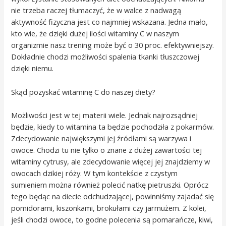
nie trzeba raczej tłumaczyć, że w walce z nadwagą
aktywność fizyczna jest co najmniej wskazana. Jedna mało,
kto wie, że dzięki dużej ilości witaminy C w naszym
organizmie nasz trening może być o 30 proc. efektywniejszy.
Dokładnie chodzi możliwości spalenia tkanki tłuszczowej
dzięki niemu.
Skąd pozyskać witaminę C do naszej diety?
Możliwości jest w tej materii wiele. Jednak najrozsądniej
będzie, kiedy to witamina ta będzie pochodziła z pokarmów.
Zdecydowanie największymi jej źródłami są warzywa i
owoce. Chodzi tu nie tylko o znane z dużej zawartości tej
witaminy cytrusy, ale zdecydowanie więcej jej znajdziemy w
owocach dzikiej róży. W tym kontekście z czystym
sumieniem można również polecić natkę pietruszki. Oprócz
tego będąc na diecie odchudzającej, powinniśmy zajadać się
pomidorami, kiszonkami, brokułami czy jarmużem. Z kolei,
jeśli chodzi owoce, to godne polecenia są pomarańcze, kiwi,