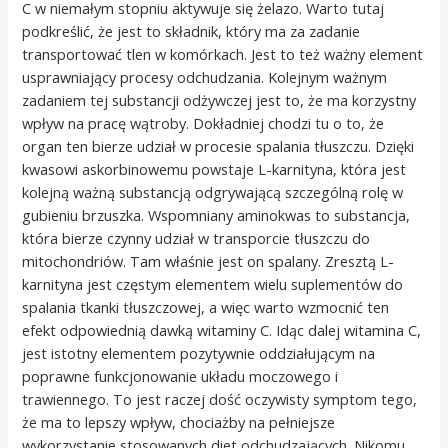
C w niemałym stopniu aktywuje się żelazo. Warto tutaj
podkreślić, że jest to składnik, który ma za zadanie
transportować tlen w komórkach. Jest to też ważny element
usprawniający procesy odchudzania. Kolejnym ważnym
zadaniem tej substancji odżywczej jest to, że ma korzystny
wpływ na pracę wątroby. Dokładniej chodzi tu o to, że
organ ten bierze udział w procesie spalania tłuszczu. Dzięki
kwasowi askorbinowemu powstaje L-karnityna, która jest
kolejną ważną substancją odgrywającą szczególną rolę w
gubieniu brzuszka. Wspomniany aminokwas to substancja,
która bierze czynny udział w transporcie tłuszczu do
mitochondriów. Tam właśnie jest on spalany. Zresztą L-
karnityna jest częstym elementem wielu suplementów do
spalania tkanki tłuszczowej, a więc warto wzmocnić ten
efekt odpowiednią dawką witaminy C. Idąc dalej witamina C,
jest istotny elementem pozytywnie oddziałującym na
poprawne funkcjonowanie układu moczowego i
trawiennego. To jest raczej dość oczywisty symptom tego,
że ma to lepszy wpływ, chociażby na pełniejsze
wykorzystanie stosowanych diet odchudzających. Nikomu