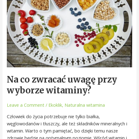
przy
wyborze
witaminy?
Na co zwracać uwagę przy
wyborze witaminy?
Leave a Comment
/
Ekoklik
,
Naturalna witamina
Człowiek do życia potrzebuje nie tylko białka,
węglowodanów i tłuszczy, ale też składników mineralnych i
witamin. Warto o tym pamiętać, bo dzięki temu nasze
zdrowie będzie na optymalnym poziomie. Wśród witamin i