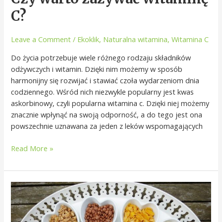
C?
Leave a Comment
/
Ekoklik
,
Naturalna witamina
,
Witamina C
Do życia potrzebuje wiele różnego rodzaju składników
odżywczych i witamin. Dzięki nim możemy w sposób
harmonijny się rozwijać i stawiać czoła wydarzeniom dnia
codziennego. Wśród nich niezwykle popularny jest kwas
askorbinowy, czyli popularna witamina c. Dzięki niej możemy
znacznie wpłynąć na swoją odporność, a do tego jest ona
powszechnie uznawana za jeden z leków wspomagających
Read More »
Na
co
zwracać
uwagę