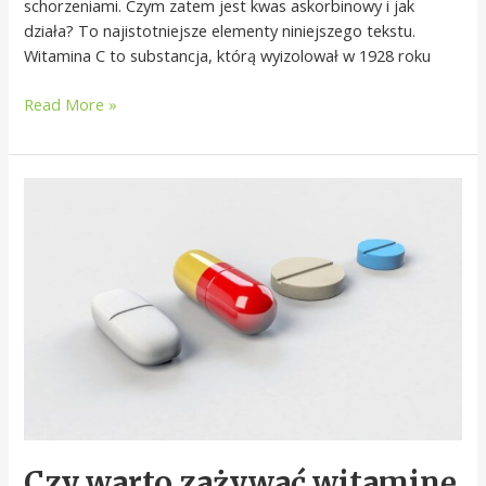
schorzeniami. Czym zatem jest kwas askorbinowy i jak
działa? To najistotniejsze elementy niniejszego tekstu.
Witamina C to substancja, którą wyizolował w 1928 roku
Read More »
Czy
warto
zażywać
witaminę
C?
Czy warto zażywać witaminę